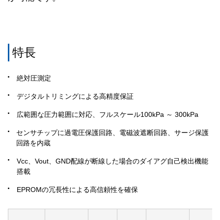
特長
絶対圧測定
デジタルトリミングによる高精度保証
広範囲な圧力範囲に対応、フルスケール100kPa ～ 300kPa
センサチップに過電圧保護回路、電磁波遮断回路、サージ保護
回路を内蔵
Vcc、Vout、GND配線が断線した場合のダイアグ自己検出機能
搭載
EPROMの冗長性による高信頼性を確保