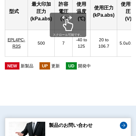
最大印加
許容
使用
使用電
使用圧力
型式
圧力
電圧
温度
圧
(kPa.abs)
(kPa.abs)
(V)
(℃)
(V)
スクロール可能です。
EPL4PC-
-40 to
20 to
500
7
5.0±0.2
R3S
125
106.7
NEW
新製品
UP
更新
UD
開発中
製品のお問い合わせ