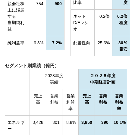
比率
度
親会社株
754
900
主に帰属
する
ネット
0.2倍
0.2倍
当期純利
D/Eレシ
程度
益
オ
純利益率
6.8%
7.2%
配当性向
25.6%
30％
目安
セグメント別業績（億円）
2023年度
２０２６年度
実績
中期経営計画
売上
営業
営業
売上
営業
営業
高
利益
利益
高
利益
利益
率
率
エネルギ
3,428
301
8.8%
3,850
390
10.1%
ー