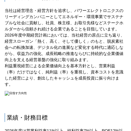
当社は経営理念・経営方針を追求し、パワーエレクトロニクスの
リーディングカンパニーとしてエネルギー・環境事業でサステナ
ブルな社会に貢献し、社員、株主様、お取引先様などステークホ
ルダーから信頼され続ける企業であることを目指しています。
2026年度中期経営計画においては、当社経営の原点に立ち返り、
経営スローガン「熱く、高く、そして優しく」のもと、脱炭素社
会への転換加速、デジタル化の進展など変化する時代に適応しな
がら、収益力の強化、成長戦略の推進ならびに持続的な企業価値
向上を支える経営基盤の強化に取り組みます。
利益重視経営による企業価値向上を基本方針とし、営業利益
（率）だけではなく、純利益（率）を重視し、資本コストを意識
した経営により、創出したキャッシュを成長投資に振り向けま
す。
業績・財務目標
2026年度は営業利益率11%以上、純利益率7%以上、ROE12%以