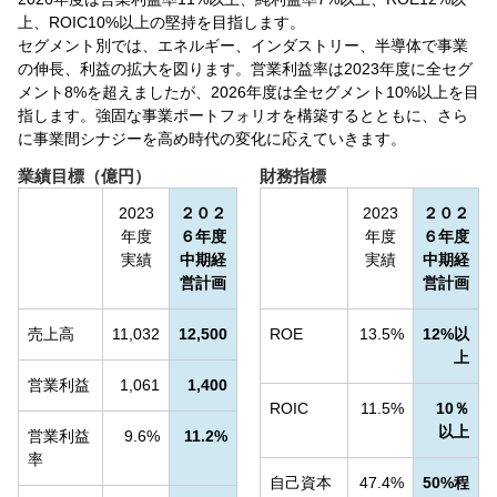
上、ROIC10%以上の堅持を目指します。
セグメント別では、エネルギー、インダストリー、半導体で事業
の伸長、利益の拡大を図ります。営業利益率は2023年度に全セグ
メント8%を超えましたが、2026年度は全セグメント10%以上を目
指します。強固な事業ポートフォリオを構築するとともに、さら
に事業間シナジーを高め時代の変化に応えていきます。
業績目標（億円）
財務指標
2023
２０２
2023
２０２
年度
６年度
年度
６年度
実績
中期経
実績
中期経
営計画
営計画
売上高
11,032
12,500
ROE
13.5%
12%以
上
営業利益
1,061
1,400
ROIC
11.5%
10％
以上
営業利益
9.6%
11.2%
率
自己資本
47.4%
50%程