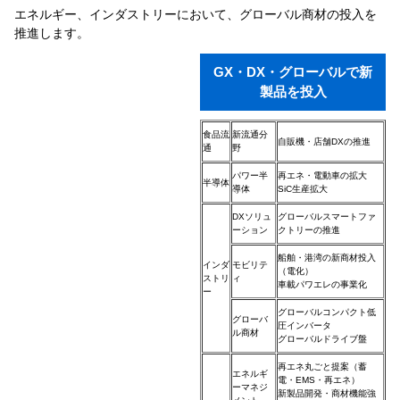
エネルギー、インダストリーにおいて、グローバル商材の投入を
推進します。
GX・DX・グローバルで新
製品を投入
食品流
新流通分
自販機・店舗DXの推進
通
野
パワー半
再エネ・電動車の拡大
半導体
導体
SiC生産拡大
DXソリュ
グローバルスマートファ
ーション
クトリーの推進
船舶・港湾の新商材投入
インダ
モビリテ
（電化）
ストリ
ィ
車載パワエレの事業化
ー
グローバルコンパクト低
グローバ
圧インバータ
ル商材
グローバルドライブ盤
再エネ丸ごと提案（蓄
エネルギ
電・EMS・再エネ）
ーマネジ
新製品開発・商材機能強