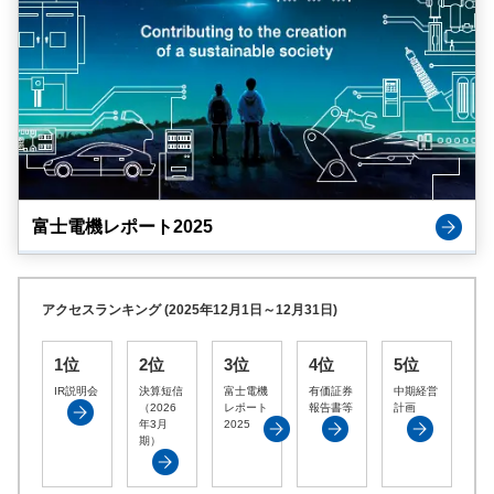
富士電機レポート2025
アクセスランキング (2025年12月1日～12月31日)
1位
2位
3位
4位
5位
IR説明会
決算短信
富士電機
有価証券
中期経営
（2026
レポート
報告書等
計画
年3月
2025
期）