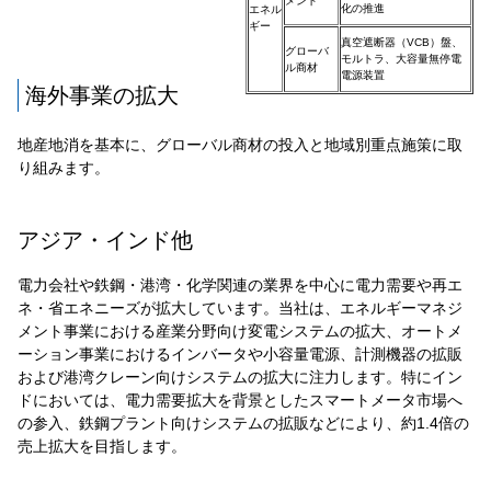
メント
化の推進
エネル
ギー
真空遮断器（VCB）盤、
グローバ
モルトラ、大容量無停電
ル商材
電源装置
海外事業の拡大
地産地消を基本に、グローバル商材の投入と地域別重点施策に取
り組みます。
アジア・インド他
電力会社や鉄鋼・港湾・化学関連の業界を中心に電力需要や再エ
ネ・省エネニーズが拡大しています。当社は、エネルギーマネジ
メント事業における産業分野向け変電システムの拡大、オートメ
ーション事業におけるインバータや小容量電源、計測機器の拡販
および港湾クレーン向けシステムの拡大に注力します。特にイン
ドにおいては、電力需要拡大を背景としたスマートメータ市場へ
の参入、鉄鋼プラント向けシステムの拡販などにより、約1.4倍の
売上拡大を目指します。