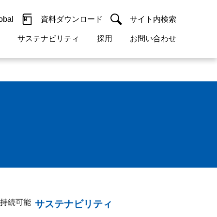
obal
資料ダウンロード
サイト内検索
サステナビリティ
採用
お問い合わせ
閉じる
閉じる
guage
h)
閉じる
閉じる
閉じる
閉じる
閉じる
閉じる
検索
概要
 受配電機器
料室
ジョン2050
採用情報
・サービスについて
紹介
機器
・債券情報
リア採用情報
ェブサイトについて
活動
ルギーマネジメント
・診断システム
持続可能
サステナビリティ
・保全