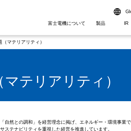
Gl
富士電機について
製品
IR
Select a Region/Lan
サイト内検索
検索ワードを入れてください
題（マテリアリティ）
Global website(Englis
ご挨拶
駆動制御機器
経営情報
マテリアリティ
新卒採用情報
よくあるご質問
会社
低圧
IR資
環境ビ
高専
製品
（マテリアリティ）
経営の考え方
特高・高圧 受配電設備
財務・業績
環境
高卒採用情報
企業情報について
事業
電源
株式
社会
キャ
当ウ
拠点情報
計測機器
個人投資家の皆様へ
ガバナンス
障がい者採用情報
富士電機製家電製品について
企業
エネ
研究開発
監視制御システム
監視
「自然との調和」を経営理念に掲げ、エネルギー・環境事業で
情報システム
保守
サステナビリティを重視した経営を推進しています。