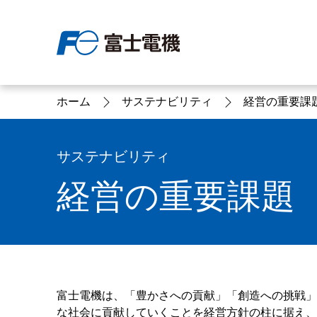
ホーム
サステナビリティ
経営の重要課
富士電機について
製品情報
IR 株主・投資家情報
サステナビリティ
採用情報
お問い合わせ
サステナビリティ
経営の重要課題
富士電機についてのトップ
株主・投資家情報のトップ
サステナビリティのトップ
お問い合わせのトップへ
製品情報のトップへ
採用情報のトップへ
へ
へ
へ
富士電機は、「豊かさへの貢献」「創造への挑戦」
な社会に貢献していくことを経営方針の柱に据え、