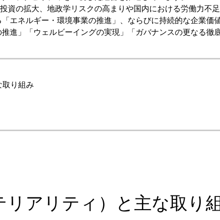
投資の拡大、地政学リスクの高まりや国内における労働力不足
半導体
発電
る「エネルギー・環境事業の推進」、ならびに持続的な企業価
0の推進」「ウェルビーイングの実現」「ガバナンスの更なる徹
自動販売機・店舗
ソリ
セミナー・研修情報
な取り組み
テリアリティ）と主な取り