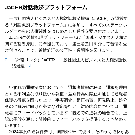
JaCER対話救済プラットフォーム
一般社団法人ビジネスと人権対話救済機構（JaCER）が運営す
る「対話救済プラットフォーム」に参加し、すべてのステークホ
ルダーからの人権関連をはじめとした通報を受け付けています。
JaCERの苦情処理プラットフォームは「国連ビジネスと人権に
関する指導原則」に準拠しており、第三者窓口を介して苦情を受
け付けることで、苦情処理の公平性・透明性を図ります。
（外部リンク）JaCER 一般社団法人ビジネスと人権対話救
済機構
いずれの通報制度においても、通報者情報の秘匿、通報を理由
とする不利益な取り扱いや報復・差別行為の禁止を通じて通報者
保護の徹底を図った上で、事実調査、是正措置、再発防止、処分
その他解決に向けた必要な対応を行い、対応内容については、通
報者にフィードバックしています（匿名での通報の場合でも、上
記の手段を通じて間接的にフィードバックを提供するよう努めて
います）。
2024年度の通報件数は、国内外25件であり、そのうち違反があ