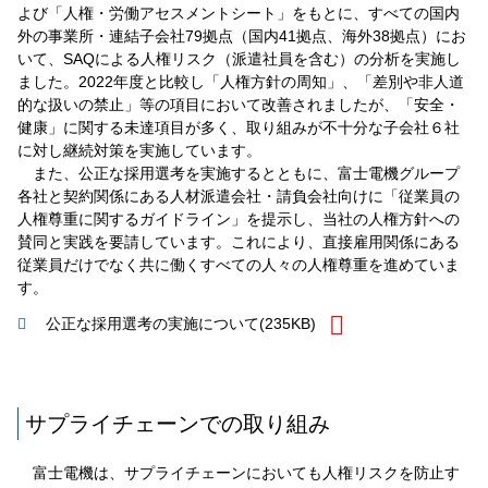
よび「人権・労働アセスメントシート」をもとに、すべての国内
外の事業所・連結子会社79拠点（国内41拠点、海外38拠点）にお
いて、SAQによる人権リスク（派遣社員を含む）の分析を実施し
ました。2022年度と比較し「人権方針の周知」、「差別や非人道
的な扱いの禁止」等の項目において改善されましたが、「安全・
健康」に関する未達項目が多く、取り組みが不十分な子会社６社
に対し継続対策を実施しています。
また、公正な採用選考を実施するとともに、富士電機グループ
各社と契約関係にある人材派遣会社・請負会社向けに「従業員の
人権尊重に関するガイドライン」を提示し、当社の人権方針への
賛同と実践を要請しています。これにより、直接雇用関係にある
従業員だけでなく共に働くすべての人々の人権尊重を進めていま
す。
公正な採用選考の実施について
(235KB)
サプライチェーンでの取り組み
富士電機は、サプライチェーンにおいても人権リスクを防⽌す