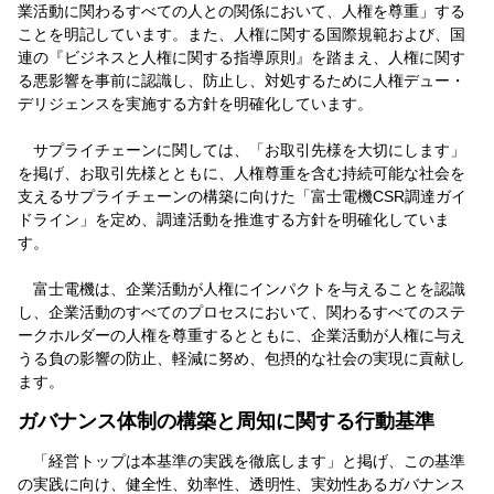
業活動に関わるすべての人との関係において、人権を尊重」する
ことを明記しています。また、人権に関する国際規範および、国
連の『ビジネスと人権に関する指導原則』を踏まえ、人権に関す
る悪影響を事前に認識し、防止し、対処するために人権デュー・
デリジェンスを実施する方針を明確化しています。
サプライチェーンに関しては、「お取引先様を大切にします」
を掲げ、お取引先様とともに、人権尊重を含む持続可能な社会を
支えるサプライチェーンの構築に向けた「富士電機CSR調達ガイ
ドライン」を定め、調達活動を推進する方針を明確化していま
す。
富士電機は、企業活動が人権にインパクトを与えることを認識
し、企業活動のすべてのプロセスにおいて、関わるすべてのステ
ークホルダーの人権を尊重するとともに、企業活動が人権に与え
うる負の影響の防止、軽減に努め、包摂的な社会の実現に貢献し
ます。
ガバナンス体制の構築と周知に関する行動基準
「経営トップは本基準の実践を徹底します」と掲げ、この基準
の実践に向け、健全性、効率性、透明性、実効性あるガバナンス