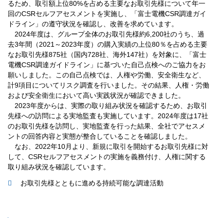
るため、取引額上位80%を占める主要なお取引先様について年一
回のCSRセルフアセスメントを実施し、「富士電機CSR調達ガイ
ドライン」の遵守状況を確認し、改善を求めています。
2024年度は、グループ全体のお取引先様約6,200社のうち、過
去3年間（2021～2023年度）の購入実績の上位80％を占める主要
なお取引先様875社（国内728社、海外147社）を対象に、「富士
電機CSR調達ガイドライン」に基づいた自己点検へのご協力をお
願いしました。この自己点検では、人権や労働、安全衛生など、
計9項目についてリスク調査を行いました。その結果、人権・労働
および安全衛生において高い実践状況が確認できました。
2023年度からは、実際の取り組み状況を確認するため、お取引
先様への訪問による実地監査も実施しています。2024年度は17社
のお取引先様を訪問し、実地監査を行った結果、全社でアセスメ
ントの回答内容と実態が整合していることを確認しました。
なお、2022年10月より、新規に取引を開始するお取引先様に対
して、CSRセルフアセスメントの実施を義務付け、人権に関する
取り組み状況を確認しています。
お取引先様とともに進める持続可能な調達活動