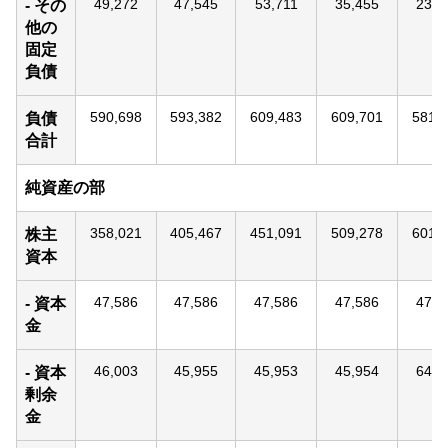
49,272
47,545
53,711
35,455
23,1
- その
他の
固定
負債
590,698
593,382
609,483
609,701
581,
負債
合計
純資産の部
358,021
405,467
451,091
509,278
601,
株主
資本
47,586
47,586
47,586
47,586
47,5
- 資本
金
46,003
45,955
45,953
45,954
64,5
- 資本
剰余
金