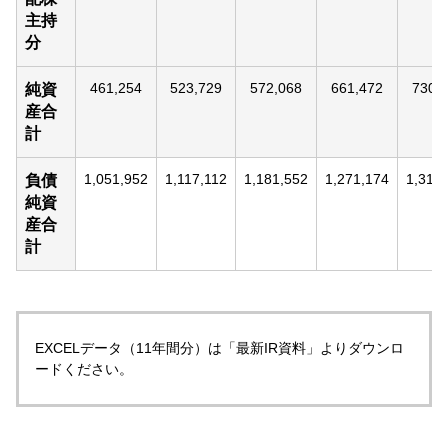
主持
分
461,254
523,729
572,068
661,472
730,
純資
産合
計
1,051,952
1,117,112
1,181,552
1,271,174
1,312
負債
純資
産合
計
EXCELデータ（11年間分）は「最新IR資料」よりダウンロ
ードください。