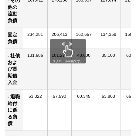
167,411
170,236
183,357
227,674
227,
- その
他の
流動
負債
234,281
206,413
162,657
134,359
150,
固定
負債
131,686
101,276
48,600
35,100
60,0
- 社債
スクロール可能です。
およ
び長
期借
入金
53,322
57,590
60,345
63,803
66,7
- 退職
給付
に係
る負
債