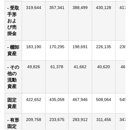
319,644
357,341
388,499
430,128
417,
- 受取
手形
およ
び売
掛金
183,190
170,295
198,691
226,135
238,
- 棚卸
資産
49,826
61,378
41,662
40,620
46,6
- その
他の
流動
資産
422,652
435,058
467,946
508,064
545,
固定
資産
209,758
233,675
283,912
311,456
347,
- 有形
固定