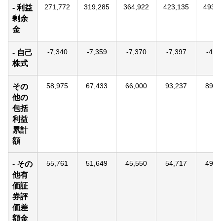
271,772
319,285
364,922
423,135
493,
- 利益
剰余
金
-7,340
-7,359
-7,370
-7,397
-4,2
- 自己
株式
58,975
67,433
66,000
93,237
89,9
その
他の
包括
利益
累計
額
55,761
51,649
45,550
54,717
49,3
- その
他有
価証
券評
価差
額金