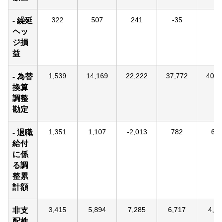
322
507
241
-35
-2
- 繰延
ヘッ
ジ損
益
1,539
14,169
22,222
37,772
40,0
- 為替
換算
調整
勘定
1,351
1,107
-2,013
782
63
- 退職
給付
に係
る調
整累
計額
3,415
5,894
7,285
6,717
4,4
非支
配株