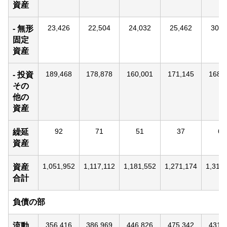
資産
23,426
22,504
24,032
25,462
30,3
- 無形
固定
資産
189,468
178,878
160,001
171,145
168,
- 投資
その
他の
資産
92
71
51
37
67
繰延
資産
1,051,952
1,117,112
1,181,552
1,271,174
1,312
資産
合計
負債の部
356,416
386,969
446,826
475,342
431,
流動