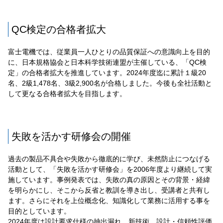
QC検定の合格者拡大
富士電機では、従業員一人ひとりの品質保証への意識向上を目的
に、日本規格協会と日本科学技術連盟が主催している、「QC検
定」の合格者拡大を推進しています。2024年度迄に累計１級20
名、2級1,478名、3級2,900名が合格しました。今後も全社活動と
して更なる合格者拡大を目指します。
失敗を活かす研修会の開催
過去の製品不具合や失敗から徹底的に学び、未然防止につなげる
活動として、「失敗を活かす研修会」を2006年度より継続して実
施しています。事例発表では、失敗の真の原因とその背景・経緯
を明らかにし、そこから反省と教訓を導き出し、受講者と共有し
ます。さらにそれを上位概念化、知識化して業務に活用する事を
目的としています。
2024年度は設計要求仕様の抽出漏れ、新技術、設計・信頼性評価