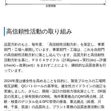
高信頼性活動の取り組み
品質方針のもと、毎年度、「高信頼性活動方針」を策定し、事業
部門・工場へ展開しています。事業部門・工場は、これを自部門
の高信頼性活動方針に落とし込んでいます。品質方針と高信頼性
活動方針を基に、ＰＤＣＡサイクル（計画(plan)→実行(do)→評価
(check)→改善(act)）をまわすことにより、継続的な品質改善を行
っています。
2024年度は健全性を高めることを目的に、製造プロセスの工場間
相互診断、QCパトロールの基準化、健全性ガイドラインの改訂を
実施しました。さらに、開発・設計の技術力強化策として、DR規
定の見直しと保有技術のDB化、海外重要拠点のQMS再点検、試
験・検査のデジタル化＆SPC管理の推進、重点拠点（鈴鹿、川
崎、千葉、筑波）の品質向上、プラント業務の品質改善活動に取