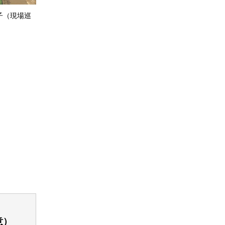
子（現場巡
意）