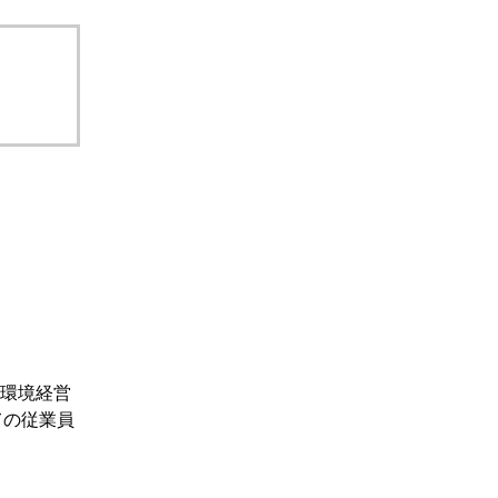
設備
ューション
環境経営
ての従業員