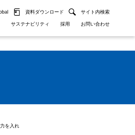
obal
資料ダウンロード
サイト内検索
サステナビリティ
採用
お問い合わせ
閉じる
閉じる
guage
h)
閉じる
閉じる
閉じる
閉じる
閉じる
閉じる
検索
概要
 受配電機器
料室
ジョン2050
採用情報
・サービスについて
紹介
機器
・債券情報
リア採用情報
ェブサイトについて
活動
ルギーマネジメント
・診断システム
力を入れ
・保全