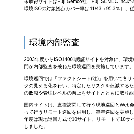
未取得サイトはFuji Gemco社、Fuji SEMEC Inc.
環境ISOの対象拠点カバー率は41/43（95.3％）、
環境内部監査
2003年度からISO14001認証サイトを対象に、環
門が内部監査を兼ねた環境巡回を実施しています。
環境巡回では「ファクトシート(注)」を用いて各サ
クの見える化を行い、特定したリスクを低減するた
の低減や管理レベルの向上をサイトとともに取り組
国内サイトは、直接訪問して行う現地巡回とWeb
って行うリモート巡回を併用し、毎年巡回を実施して
年度は現地巡回方式で10サイト、リモートで10サ
しました。