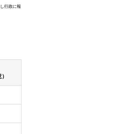
し行政に報
意）