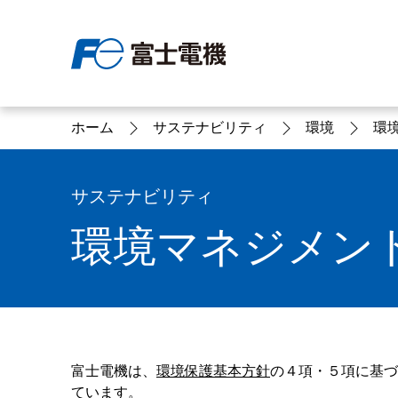
ホーム
サステナビリティ
環境
環
富士電機について
製品情報
IR 株主・投資家情報
サステナビリティ
採用情報
お問い合わせ
サステナビリティ
環境マネジメン
富士電機についてのトップ
株主・投資家情報のトップ
サステナビリティのトップ
お問い合わせのトップへ
製品情報のトップへ
採用情報のトップへ
へ
へ
へ
富士電機は、
環境保護基本方針
の４項・５項に基づ
ています。