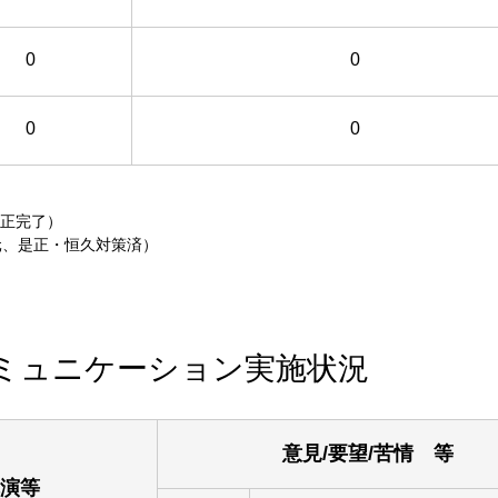
0
0
0
0
正完了）
0元、是正・恒久対策済）
ミュニケーション実施状況
意見/要望/苦情 等
講演等