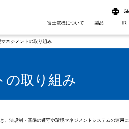
Gl
富士電機について
製品
IR
Select a Region/Lan
サイト内検索
検索ワードを入れてください
境マネジメントの取り組み
Global website(Englis
ご挨拶
駆動制御機器
経営情報
マテリアリティ
新卒採用情報
よくあるご質問
会社
低圧
IR資
環境ビ
高専
製品
トの取り組み
経営の考え方
特高・高圧 受配電設備
財務・業績
環境
高卒採用情報
企業情報について
事業
電源
株式
社会
キャ
当ウ
拠点情報
計測機器
個人投資家の皆様へ
ガバナンス
障がい者採用情報
富士電機製家電製品について
企業
エネ
研究開発
監視制御システム
監視
き、法規制・基準の遵守や環境マネジメントシステムの運用に
情報システム
保守