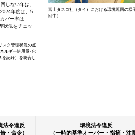
巡回しない年は、
富士タスコ社（タイ）における環境巡回の様
024年度は、5
回中）
カバー率は
理状況をチェッ
リスク管理状況の点
ネルギー使用量･化
スを記録）を統合し
境法令違反
環境法令違反
勧告・命令）
（一時的基準オーバー・指摘・注