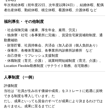
年次有給休暇（初年度22日、次年度以降24日）、結婚休暇、配偶
者出産休暇、勤続休暇、積立休暇、看護休暇、介護休暇 など
福利厚生・ その他制度
・社会保険完備（健康、厚生年金、雇用、労災）
・独身寮・社宅（各事業所に完備）、賃貸住宅家賃補助制度、通
勤費補助
・財形貯蓄、社員持株会、共済会（加入必須（個人負担あり）
・保養所、各種体育施設、各事業所内診療所診療所 など
・自己啓発・リフレッシュ支援制度
・休職制度（育児、介護）、就業時間短縮制度（育児、介護）、
Location Flexible勤務制度（サテライト勤務、在宅勤務）
人事制度 （一例）
評価制度
当社は「社員が生み出す価値や成長」をストレートに処遇に反映
できる制度を導入しています。た
だし、成果といっても賃金のすべてが成果により決まるわけでは
ありません。成果に至るまでにど