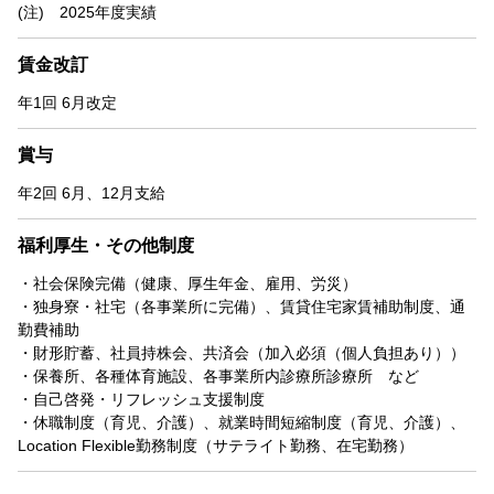
(注) 2025年度実績
賃金改訂
年1回 6月改定
賞与
年2回 6月、12月支給
福利厚生・その他制度
・社会保険完備（健康、厚生年金、雇用、労災）
・独身寮・社宅（各事業所に完備）、賃貸住宅家賃補助制度、通
勤費補助
・財形貯蓄、社員持株会、共済会（加入必須（個人負担あり））
・保養所、各種体育施設、各事業所内診療所診療所 など
・自己啓発・リフレッシュ支援制度
・休職制度（育児、介護）、就業時間短縮制度（育児、介護）、
Location Flexible勤務制度（サテライト勤務、在宅勤務）