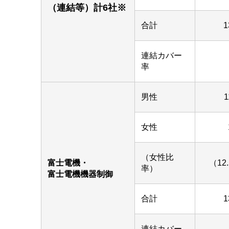
（連結等）計6社※
合計
1
連結カバー
率
男性
1
女性
（女性比
富士電機・
（12
率）
富士電機機器制御
合計
1
連結カバー