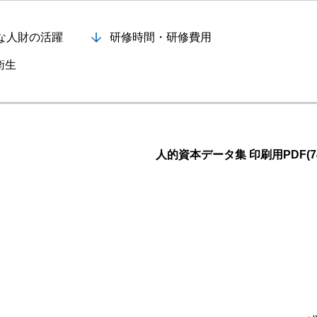
半導体
発電
な人財の活躍
研修時間・研修費用
自動販売機・店舗
ソリ
衛生
セミナー・研修情報
人的資本データ集 印刷用PDF(74