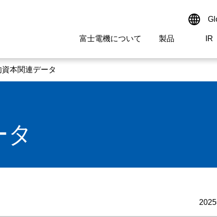
Gl
富士電機について
製品
IR
Select a Region/Lan
サイト内検索
検索ワードを入れてください
的資本関連データ
Global website(Englis
ご挨拶
駆動制御機器
経営情報
マテリアリティ
新卒採用情報
よくあるご質問
会社
低圧
IR資
環境ビ
高専
製品
ータ
経営の考え方
特高・高圧 受配電設備
財務・業績
環境
高卒採用情報
企業情報について
事業
電源
株式
社会
キャ
当ウ
拠点情報
計測機器
個人投資家の皆様へ
ガバナンス
障がい者採用情報
富士電機製家電製品について
企業
エネ
研究開発
監視制御システム
監視
202
情報システム
保守