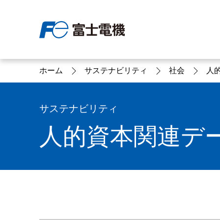
ホーム
サステナビリティ
社会
人
富士電機について
製品情報
IR 株主・投資家情報
サステナビリティ
採用情報
お問い合わせ
サステナビリティ
人的資本関連デ
富士電機についてのトップ
株主・投資家情報のトップ
サステナビリティのトップ
お問い合わせのトップへ
製品情報のトップへ
採用情報のトップへ
へ
へ
へ