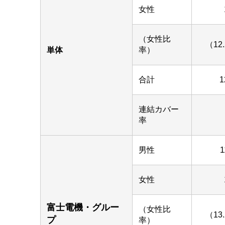
女性
（女性比
（12
単体
率）
合計
1
連結カバー
率
男性
1
女性
富士電機・グルー
（女性比
（13
プ
率）