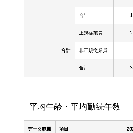
合計
1
正規従業員
2
合計
非正規従業員
合計
3
平均年齢・平均勤続年数
データ範囲
項目
2