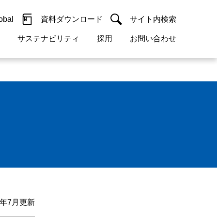
obal
資料ダウンロード
サイト内検索
サステナビリティ
採用
お問い合わせ
閉じる
閉じる
guage
h)
閉じる
閉じる
閉じる
閉じる
閉じる
閉じる
検索
概要
 受配電機器
料室
ジョン2050
採用情報
・サービスについて
紹介
機器
・債券情報
リア採用情報
ェブサイトについて
活動
ルギーマネジメント
・診断システム
5年7月更新
・保全