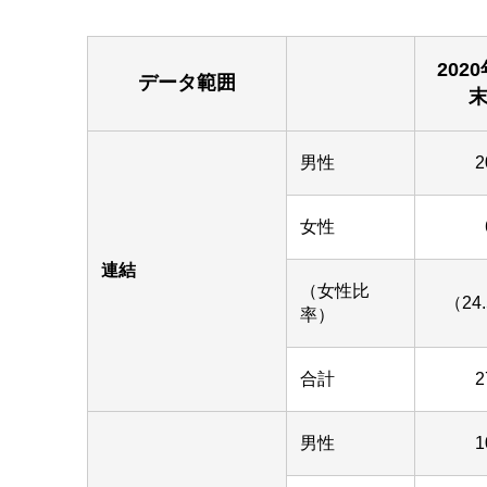
202
データ範囲
男性
2
女性
連結
（女性比
（24
率）
合計
2
男性
1